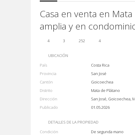
Casa en venta en Mata 
amplia y en condomini
4
3
252
4
UBICACIÓN
País
Costa Rica
Provincia
San José
Cantón
Goicoechea
Distrito
Mata de Plátano
Dirección
San José, Goicoechea, M
Publicado
01.05.2026
DETALLES DE LA PROPIEDAD
Condición
De segunda mano