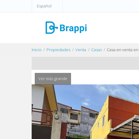
Español
Inicio
Propiedades
Venta
Casas
Casa en venta en
Ver más grande