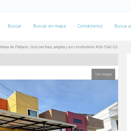
Buscar
Buscar en mapa
Contáctenos
Busca u
 Mata de Plátano, Goicoechea, amplia y en condominio #26-1542 GS
Ver mapa