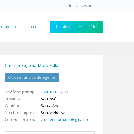
Iniciar sesión
n Agente
Publicar tu ANUNCIO
Carmen Eugenia Mora Fallas
Otros anuncios del agente
Teléfono principal
+506 8318-6589
Provincia
San José
Cantón
Santa Ana
Nombre empresa
Rent A House
Correo electrónico
carmenmora.rah@gmail.com