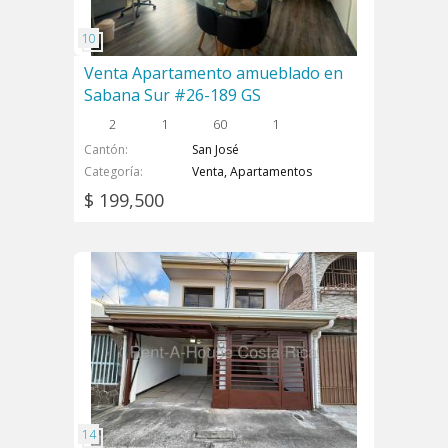
Venta Apartamento amueblado en
Sabana Sur #26-189 GS
2
1
60
1
Cantón
San José
Categoría
Venta, Apartamentos
$ 199,500