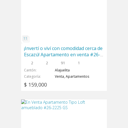
¡Invertí o viví con comodidad cerca de
Escazú! Apartamento en venta #26-
1962 GS
2
2
91
1
Cantón
Alajuelita
Categoría
Venta, Apartamentos
$ 159,000