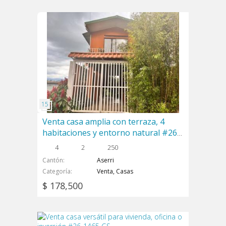
Venta casa amplia con terraza, 4
habitaciones y entorno natural #26-
844 GS
4
2
250
Cantón
Aserri
Categoría
Venta, Casas
$ 178,500