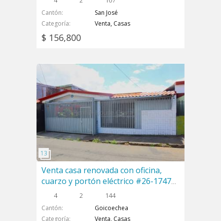
4
2
107
Cantón
San José
Categoría
Venta, Casas
$ 156,800
Venta casa renovada con oficina,
cuarzo y portón eléctrico #26-1747
GS
4
2
144
Cantón
Goicoechea
Categoría
Venta, Casas