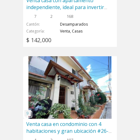
Venta casa con apartamento
independiente, ideal para invertir
#26-597 GS
7
2
168
Cantón
Desamparados
Categoría
Venta, Casas
$ 142,000
Venta casa en condominio con 4
habitaciones y gran ubicación #26-
1913 GS