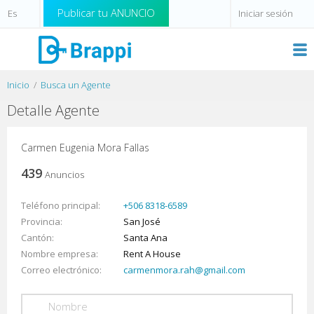
Publicar tu ANUNCIO
Iniciar sesión
Inicio
Busca un Agente
Detalle Agente
Carmen Eugenia Mora Fallas
439
Anuncios
Teléfono principal
+506 8318-6589
Provincia
San José
Cantón
Santa Ana
Nombre empresa
Rent A House
Correo electrónico
carmenmora.rah@gmail.com