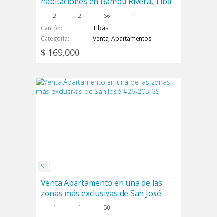
habitaciones en Bambú Rivera, Tibás
#26-874 GS
2
2
66
1
Cantón
Tibás
Categoría
Venta, Apartamentos
$ 169,000
Venta Apartamento en una de las
zonas más exclusivas de San José
#26-205 GS
1
1
50