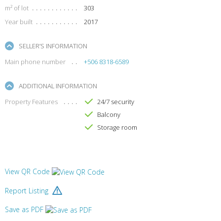
m² of lot
303
Year built
2017
SELLER’S INFORMATION
Main phone number
+506 8318-6589
ADDITIONAL INFORMATION
Property Features
24/7 security
Balcony
Storage room
View QR Code
Report Listing
Save as PDF