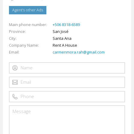
Agent’s other Ads
Main phone number
+506 8318-6589
Province
San José
City
Santa Ana
Company Name
Rent A House
Email
carmenmora.rah@gmail.com