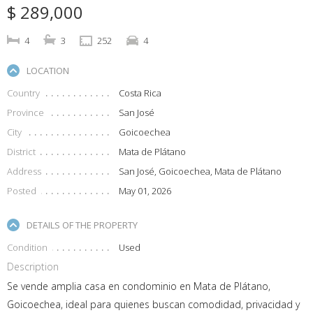
$ 289,000
4
3
252
4
LOCATION
Country
Costa Rica
Province
San José
City
Goicoechea
District
Mata de Plátano
Address
San José, Goicoechea, Mata de Plátano
Posted
May 01, 2026
DETAILS OF THE PROPERTY
Condition
Used
Description
Se vende amplia casa en condominio en Mata de Plátano,
Goicoechea, ideal para quienes buscan comodidad, privacidad y