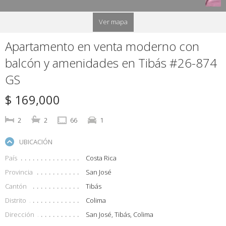
Ver mapa
Apartamento en venta moderno con
balcón y amenidades en Tibás #26-874
GS
$ 169,000
2
2
66
1
UBICACIÓN
País
Costa Rica
Provincia
San José
Cantón
Tibás
Distrito
Colima
Dirección
San José, Tibás, Colima