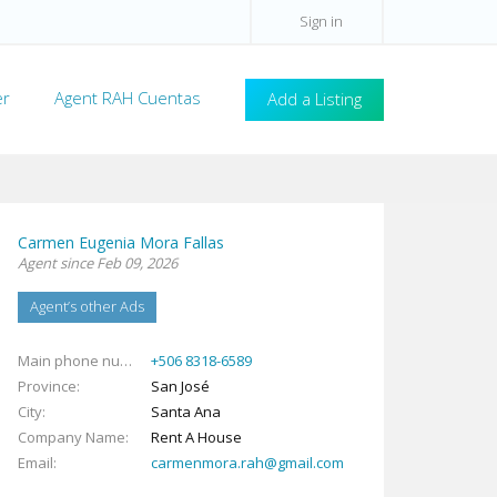
Sign in
er
Agent RAH Cuentas
Add a Listing
Carmen Eugenia Mora Fallas
Agent since Feb 09, 2026
Agent’s other Ads
Main phone number
+506 8318-6589
Province
San José
City
Santa Ana
Company Name
Rent A House
Email
carmenmora.rah@gmail.com