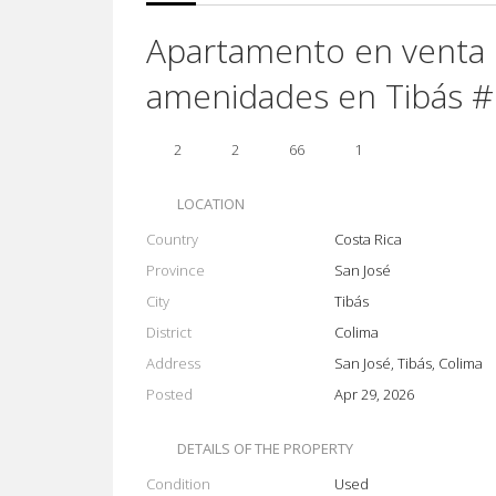
Apartamento en venta
amenidades en Tibás 
2
2
66
1
LOCATION
Country
Costa Rica
Province
San José
City
Tibás
District
Colima
Address
San José, Tibás, Colima
Posted
Apr 29, 2026
DETAILS OF THE PROPERTY
Condition
Used