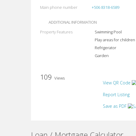
Main phone number
+506 8318-6589
ADDITIONAL INFORMATION
Property Features
Swimming Pool
Play areas for children
Refrigerator
Garden
109
Views
View QR Code
Report Listing
Save as PDF
Loan / Mortgage Calculator