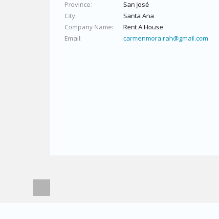
Province
San José
City
Santa Ana
Company Name
Rent A House
Email
carmenmora.rah@gmail.com