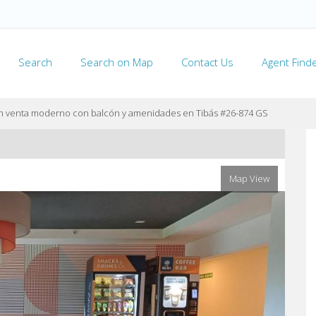
Search
Search on Map
Contact Us
Agent Find
 venta moderno con balcón y amenidades en Tibás #26-874 GS
Map View