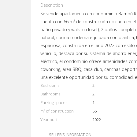
Description
Se vende apartamento en condominio Bambú Rivera
cuenta con 66 m² de construcción ubicada en el qu
baño privado y walk-in closet), 2 baños complet
natural, cocina moderna equipada con plantilla,
espaciosa, construida en el año 2022 con estil
vehículo, destaca por su sistema de ahorro ene
eléctrico, el condominio ofrece amenidades como
coworking, área BBQ, casa club, canchas deporti
una excelente oportunidad por su comodidad, es
Bedrooms
2
Bathrooms
2
Parking spaces
1
m² of construction
66
Year built
2022
SELLER’S INFORMATION