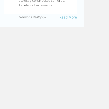
estrella y cerrar tratos con ellos.
¡Excelente herramienta
Horizons Realty CR
Read More