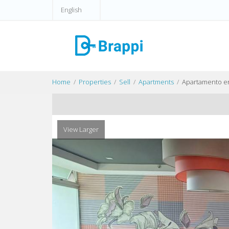
English
Home
Properties
Sell
Apartments
Apartamento en
View Larger