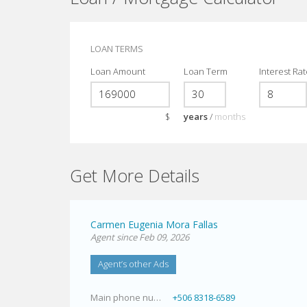
LOAN TERMS
Loan Amount
Loan Term
Interest Ra
$
years
/
months
Get More Details
Carmen Eugenia Mora Fallas
Agent since Feb 09, 2026
Agent’s other Ads
Main phone number
+506 8318-6589