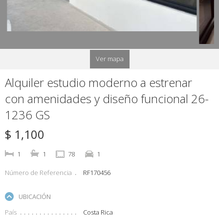
Ver mapa
Alquiler estudio moderno a estrenar
con amenidades y diseño funcional 26-
1236 GS
$ 1,100
1
1
78
1
Número de Referencia
RF170456
UBICACIÓN
País
Costa Rica