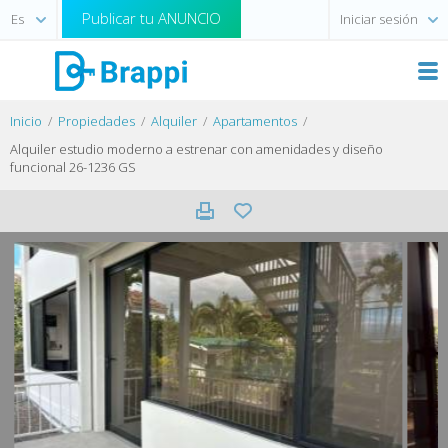
Publicar tu ANUNCIO
Iniciar sesión
Inicio
Propiedades
Alquiler
Apartamentos
Alquiler estudio moderno a estrenar con amenidades y diseño
funcional 26-1236 GS