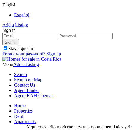
English
Español
Add a Listing
Sign in
Stay signed in
Forgot your password?
Sign up
Menu
Add a Listing
Search
Search on Map
Contact Us
Agent Finder
Agent RAH Cuentas
Home
Properties
Rent
Apartments
Alquiler estudio moderno a estrenar con amenidades y d