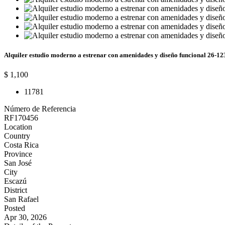
Alquiler estudio moderno a estrenar con amenidades y diseño funcional 26-1
$ 1,100
1
1
78
1
Número de Referencia
RF170456
Location
Country
Costa Rica
Province
San José
City
Escazú
District
San Rafael
Posted
Apr 30, 2026