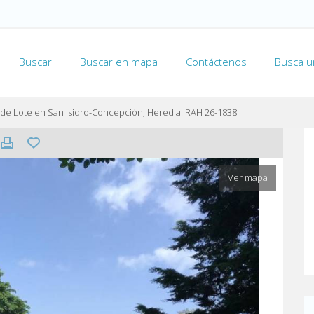
Buscar
Buscar en mapa
Contáctenos
Busca u
de Lote en San Isidro-Concepción, Heredia. RAH 26-1838
Ver mapa