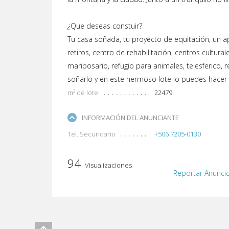
¿Que deseas constuir?
Tu casa soñada, tu proyecto de equitación, un apa
retiros, centro de rehabilitación, centros cultura
mariposario, refugio para animales, telesferico, r
soñarlo y en este hermoso lote lo puedes hacer 
m² de lote
22479
INFORMACIÓN DEL ANUNCIANTE
Tel. Secundario
+506 7205-0130
94
Visualizaciones
Reportar Anunci