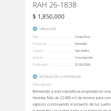
RAH 26-1838
$ 1,850,000
UBICACIÓN
País
Costa Rica
Provincia
Heredia
Cantón
San Isidro
Distrito
Concepción
Publicado
22.04.2026
DETALLES DE LA PROPIEDAD
Descripción
Bienvenido a esta maravillosa propiedad en una
Heredia. Más de 22.480 m2 de terreno para cons
ingresos construyendo el proyecto de tus sueños
la montaña y la ciudad. Junto a un tranquilo río 