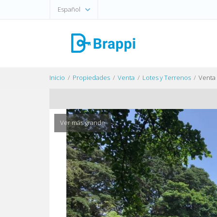
Español
Inicio
Propiedades
Venta
Lotes y Terrenos
Venta 
Ver más grande