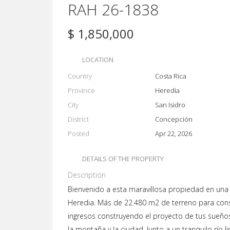
RAH 26-1838
$ 1,850,000
LOCATION
Country
Costa Rica
Province
Heredia
City
San Isidro
District
Concepción
Posted
Apr 22, 2026
DETAILS OF THE PROPERTY
Description
Bienvenido a esta maravillosa propiedad en una
Heredia. Más de 22.480 m2 de terreno para cons
ingresos construyendo el proyecto de tus sueños
la montaña y la ciudad. Junto a un tranquilo río 