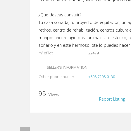
¿Que deseas constuir?
Tu casa soñada, tu proyecto de equitación, un apa
retiros, centro de rehabilitación, centros cultura
mariposario, refugio para animales, telesferico, r
soñarlo y en este hermoso lote lo puedes hacer 
m² of lot
22479
SELLER’S INFORMATION
Other phone numer
+506 7205-0130
95
Views
Report Listing