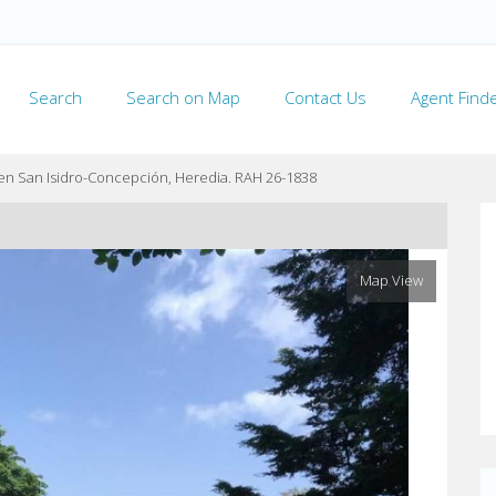
Search
Search on Map
Contact Us
Agent Find
en San Isidro-Concepción, Heredia. RAH 26-1838
Map View