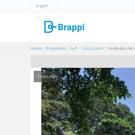
English
Home
Properties
Sell
Lots & Land
Venta de Lote 
View Larger