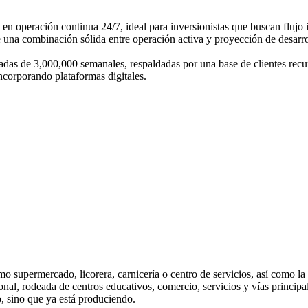
n operación continua 24/7, ideal para inversionistas que buscan flujo i
e una combinación sólida entre operación activa y proyección de desarro
das de 3,000,000 semanales, respaldadas por una base de clientes recu
incorporando plataformas digitales.
o supermercado, licorera, carnicería o centro de servicios, así como la
onal, rodeada de centros educativos, comercio, servicios y vías principa
, sino que ya está produciendo.