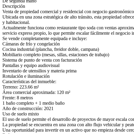
De segunda mano
Descripción
Venta de propiedad comercial y residencial con negocio gastronómico e
Ubicada en una zona estratégica de alto tránsito, esta propiedad ofrec
y habitacional.
Actualmente funciona como restaurante tipo soda con ventas aproxima
servicio express propio, lo que permite escalar fácilmente el negocio 
Se vende completamente equipada e incluye:
Cámaras de frío y congelación
Cocina industrial (plancha, freidor doble, campana)
Mobiliario completo (mesas, sillas, estaciones de trabajo)
Sistema de punto de venta con facturación
Pantallas y equipo audiovisual
Inventario de utensilios y materia prima
Rotulación e iluminación
Características del inmueble:
Terreno: 223.66 m²
Área comercial aproximada: 120 m²
Frente: 8 metros
1 baño completo + 1 medio baño
Año de construcción: 2021
Uso de suelo mixto
El uso de suelo permite el desarrollo de proyectos de mayor escala com
La propiedad se encuentra en una zona con alto flujo vehicular y peat
Una oportunidad para invertir en un activo que no empieza desde cero