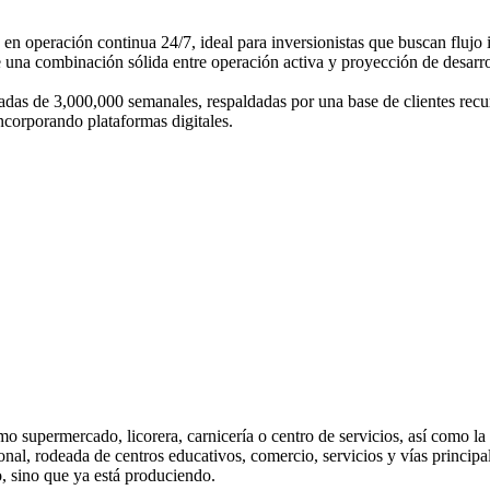
n operación continua 24/7, ideal para inversionistas que buscan flujo i
e una combinación sólida entre operación activa y proyección de desarro
das de 3,000,000 semanales, respaldadas por una base de clientes recu
incorporando plataformas digitales.
o supermercado, licorera, carnicería o centro de servicios, así como la
onal, rodeada de centros educativos, comercio, servicios y vías principa
, sino que ya está produciendo.