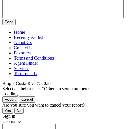
Home
Recently Added
About Us
Contact Us
Favorites
Terms and Conditions
Agent Finder
Services
Testimonials
Brappi Costa Rica © 2026
Select a label or click "Other" to send comments
Loading...
Are you sure you want to cancel your report?
Sign in
Username