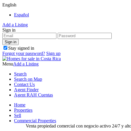
English
Español
Add a Listing
Sign in
Stay signed in
Forgot your password?
Sign up
Menu
Add a Listing
Search
Search on Map
Contact Us
Agent Finder
Agent RAH Cuentas
Home
Properties
Sell
Commercial Properties
Venta propiedad comercial con negocio activo 24/7 y alto