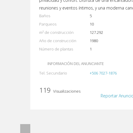
privacidad y confort. Disfruta de una encantador
reuniones y eventos íntimos, y una moderna canc
Baños
5
Parqueos
10
m² de construcción
127.292
Año de construcción
1980
Número de plantas
1
INFORMACIÓN DEL ANUNCIANTE
Tel. Secundario
+506 7027-1876
119
Visualizaciones
Reportar Anunci