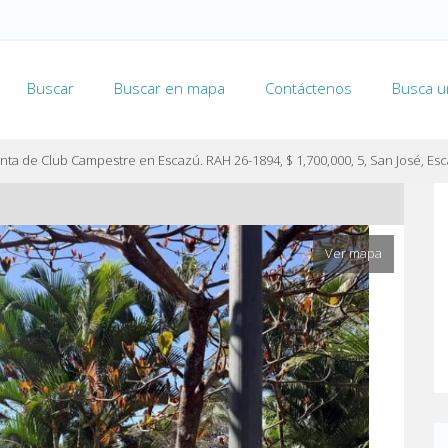
Buscar
Buscar en mapa
Contáctenos
Busca u
nta de Club Campestre en Escazú. RAH 26-1894, $ 1,700,000, 5, San José, Es
Ver mapa