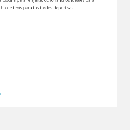
a piscina para relajarte, ocho ranchos ideales para
ha de tenis para tus tardes deportivas.
o