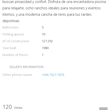
buscan privacidad y confort. Disfruta de una encantadora piscina
para relajarte, ocho ranchos ideales para reuniones y eventos
íntimos, y una moderna cancha de tenis para tus tardes
deportivas.
Bathrooms
5
Parking spaces
10
m² of construction
127.292
Year built
1980
Number of Floors
1
SELLER’S INFORMATION
Other phone numer
+506 7027-1876
120
Views