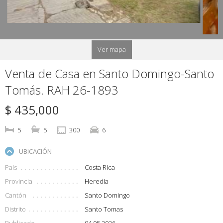
Ver mapa
Venta de Casa en Santo Domingo-Santo
Tomás. RAH 26-1893
$ 435,000
5
5
300
6
UBICACIÓN
País
Costa Rica
Provincia
Heredia
Cantón
Santo Domingo
Distrito
Santo Tomas
Publicado
04.05.2026