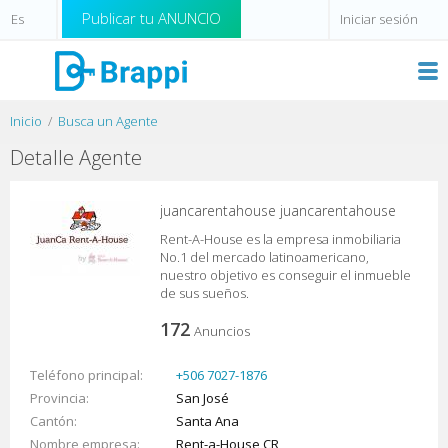
Publicar tu ANUNCIO
Iniciar sesión
Inicio
Busca un Agente
Detalle Agente
juancarentahouse juancarentahouse
Rent-A-House es la empresa inmobiliaria
No.1 del mercado latinoamericano,
nuestro objetivo es conseguir el inmueble
de sus sueños.
172
Anuncios
Teléfono principal
+506 7027-1876
Provincia
San José
Cantón
Santa Ana
Nombre empresa
Rent-a-House CR