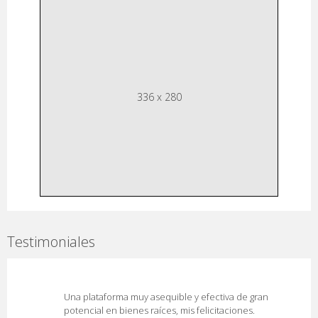
336 x 280
Testimoniales
Una plataforma muy asequible y efectiva de gran
potencial en bienes raíces, mis felicitaciones.