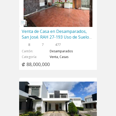
Venta de Casa en Desamparados,
San José. RAH 27-193 Uso de Suelo
Mixto
8
7
477
Cantón
Desamparados
Categoría
Venta, Casas
₡ 88,000,000