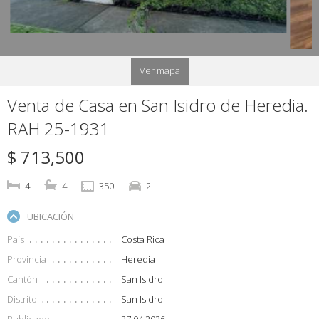
Ver mapa
Venta de Casa en San Isidro de Heredia.
RAH 25-1931
$ 713,500
4
4
350
2
UBICACIÓN
País
Costa Rica
Provincia
Heredia
Cantón
San Isidro
Distrito
San Isidro
Publicado
27.04.2026