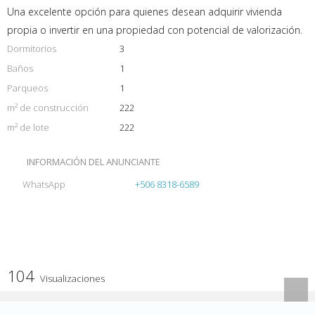
Una excelente opción para quienes desean adquirir vivienda
propia o invertir en una propiedad con potencial de valorización.
Dormitorios
3
Baños
1
Parqueos
1
m² de construcción
222
m² de lote
222
INFORMACIÓN DEL ANUNCIANTE
WhatsApp
+506 8318-6589
104
Visualizaciones