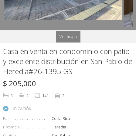
Ver mapa
Casa en venta en condominio con patio
y excelente distribución en San Pablo de
Heredia#26-1395 GS
$ 205,000
3
2
141
2
UBICACIÓN
País
Costa Rica
Provincia
Heredia
Cantón
San Pablo