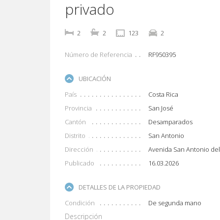
privado
2
2
123
2
Número de Referencia
RF950395
UBICACIÓN
País
Costa Rica
Provincia
San José
Cantón
Desamparados
Distrito
San Antonio
Dirección
Avenida San Antonio de
Publicado
16.03.2026
DETALLES DE LA PROPIEDAD
Condición
De segunda mano
Descripción