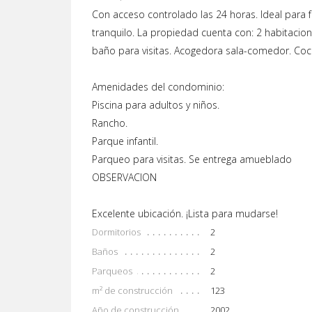
Con acceso controlado las 24 horas. Ideal para
tranquilo. La propiedad cuenta con: 2 habitacio
baño para visitas. Acogedora sala-comedor. Coci
Amenidades del condominio:
Piscina para adultos y niños.
Rancho.
Parque infantil.
Parqueo para visitas. Se entrega amueblado
OBSERVACION
Excelente ubicación. ¡Lista para mudarse!
Dormitorios
2
Baños
2
Parqueos
2
m² de construcción
123
Año de construcción
2002