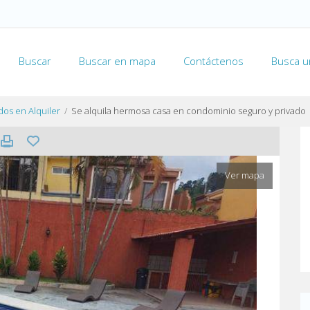
Buscar
Buscar en mapa
Contáctenos
Busca u
os en Alquiler
Se alquila hermosa casa en condominio seguro y privado
Ver mapa