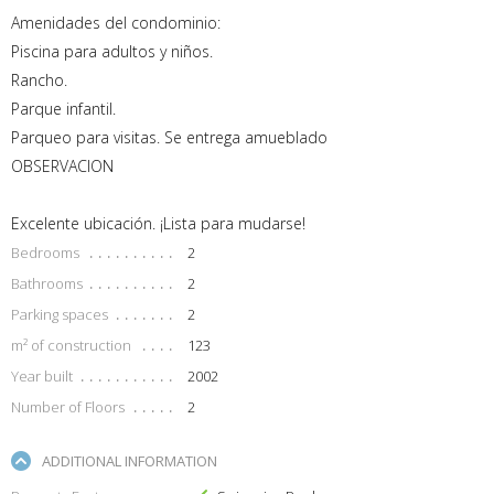
Amenidades del condominio:
Piscina para adultos y niños.
Rancho.
Parque infantil.
Parqueo para visitas. Se entrega amueblado
OBSERVACION
Excelente ubicación. ¡Lista para mudarse!
Bedrooms
2
Bathrooms
2
Parking spaces
2
m² of construction
123
Year built
2002
Number of Floors
2
ADDITIONAL INFORMATION