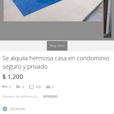
Map View
Se alquila hermosa casa en condominio
seguro y privado
$ 1,200
2
2
123
2
Número de Referencia
RF950395
LOCATION