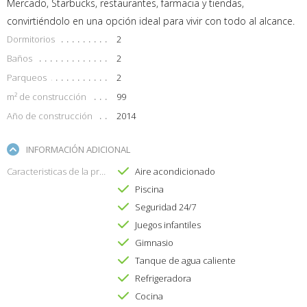
Mercado, Starbucks, restaurantes, farmacia y tiendas,
convirtiéndolo en una opción ideal para vivir con todo al alcance.
Dormitorios
2
Baños
2
Parqueos
2
m² de construcción
99
Año de construcción
2014
INFORMACIÓN ADICIONAL
Caracteristicas de la propiedad
Aire acondicionado
Piscina
Seguridad 24/7
Juegos infantiles
Gimnasio
Tanque de agua caliente
Refrigeradora
Cocina