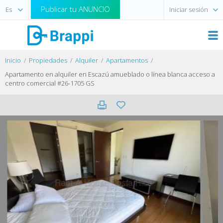
Publicar tu ANUNCIO
Iniciar sesión
Inicio
Propiedades
Alquiler
Apartamentos
Apartamento en alquiler en Escazú amueblado o línea blanca acceso a
centro comercial #26-1705 GS