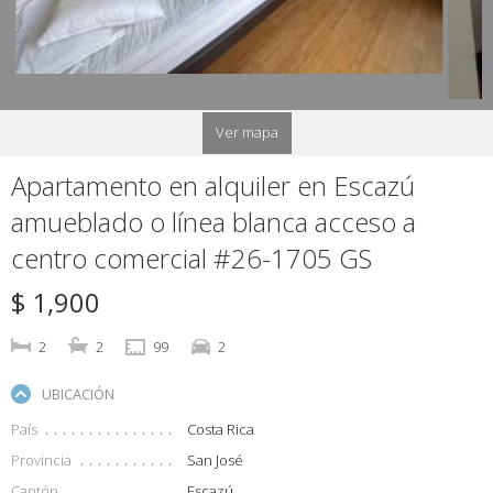
Ver mapa
Apartamento en alquiler en Escazú
amueblado o línea blanca acceso a
centro comercial #26-1705 GS
$ 1,900
2
2
99
2
UBICACIÓN
País
Costa Rica
Provincia
San José
Cantón
Escazú