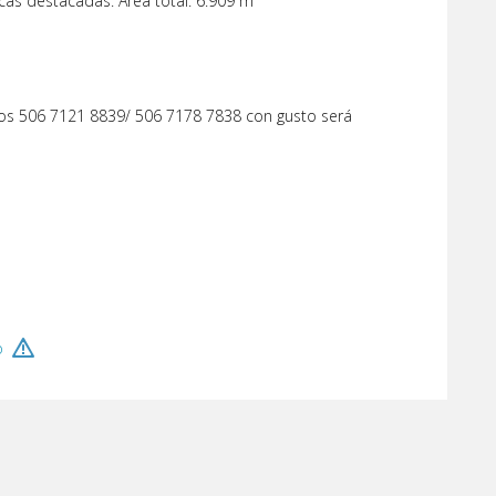
icas destacadas: Área total: 6.909 m²
nos 506 7121 8839/ 506 7178 7838 con gusto será
o