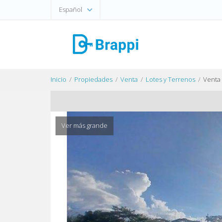
Español
Inicio
Propiedades
Venta
Lotes y Terrenos
Venta
Ver más grande