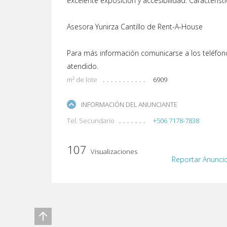
excelente exposición y accesibilidad. Característ
Asesora Yunirza Cantillo de Rent-A-House
Para más información comunicarse a los teléfo
atendido.
m² de lote
6909
INFORMACIÓN DEL ANUNCIANTE
Tel. Secundario
+506 7178-7838
107
Visualizaciones
Reportar Anunci