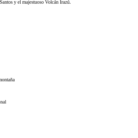
 Santos y el majestuoso Volcán Irazú.
 montaña
onal