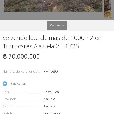
Ver mapa
Se vende lote de más de 1000m2 en
Turrucares Alajuela 25-1725
₡ 70,000,000
Número de Referencia
RF440699
UBICACIÓN
País
Costa Rica
Provincia
Alajuela
Cantón
Alajuela
Distrito
Turrúcares