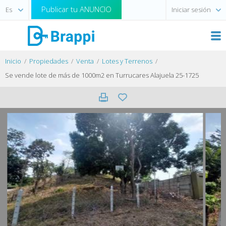
Publicar tu ANUNCIO
Iniciar sesión
Inicio
Propiedades
Venta
Lotes y Terrenos
Se vende lote de más de 1000m2 en Turrucares Alajuela 25-1725