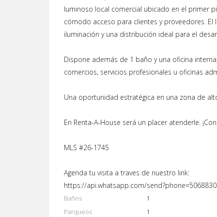
luminoso local comercial ubicado en el primer 
cómodo acceso para clientes y proveedores. El l
iluminación y una distribución ideal para el des
Dispone además de 1 baño y una oficina interna,
comercios, servicios profesionales u oficinas adm
Una oportunidad estratégica en una zona de alto 
En Renta-A-House será un placer atenderle. ¡Con
MLS #26-1745
Agenda tu visita a traves de nuestro link:
https://api.whatsapp.com/send?phone=506883
Baños
1
Parqueos
1