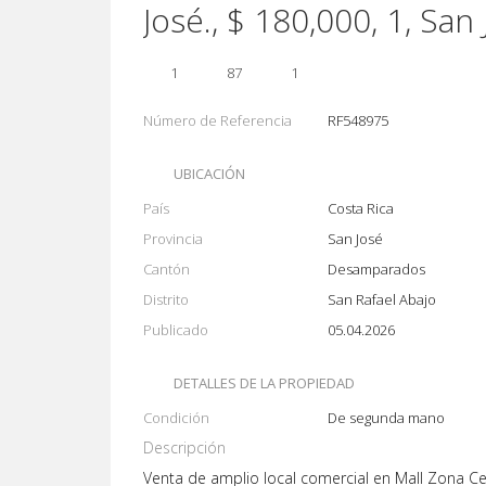
José., $ 180,000, 1, Sa
1
87
1
Número de Referencia
RF548975
UBICACIÓN
País
Costa Rica
Provincia
San José
Cantón
Desamparados
Distrito
San Rafael Abajo
Publicado
05.04.2026
DETALLES DE LA PROPIEDAD
Condición
De segunda mano
Descripción
Venta de amplio local comercial en Mall Zona C