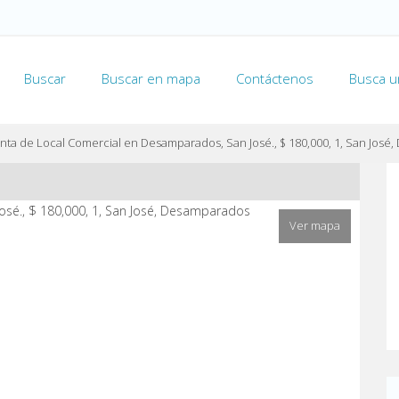
Buscar
Buscar en mapa
Contáctenos
Busca u
nta de Local Comercial en Desamparados, San José., $ 180,000, 1, San Jos
Ver mapa