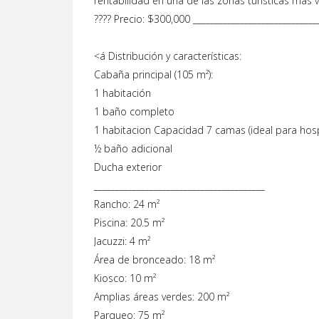
rentabilidad en una de las zonas turísticas más vi
???? Precio: $300,000 _____________________________
<á Distribución y características:
Cabaña principal (105 m²):
1 habitación
1 baño completo
1 habitacion Capacidad 7 camas (ideal para hos
½ baño adicional
Ducha exterior
________________________________________
Rancho: 24 m²
Piscina: 20.5 m²
Jacuzzi: 4 m²
Área de bronceado: 18 m²
Kiosco: 10 m²
Amplias áreas verdes: 200 m²
Parqueo: 75 m²