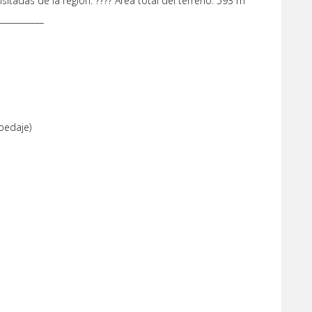
sitadas de la región. ???? Área total del terreno: 593 m²
___________
pedaje)