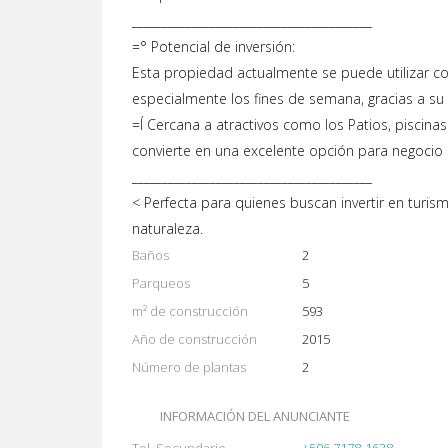
________________________________________
=° Potencial de inversión:
Esta propiedad actualmente se puede utilizar co
especialmente los fines de semana, gracias a su 
=Í Cercana a atractivos como los Patios, piscinas 
convierte en una excelente opción para negocio o
________________________________________
< Perfecta para quienes buscan invertir en turi
naturaleza.
Baños
2
Parqueos
5
m² de construcción
593
Año de construcción
2015
Número de plantas
2
INFORMACIÓN DEL ANUNCIANTE