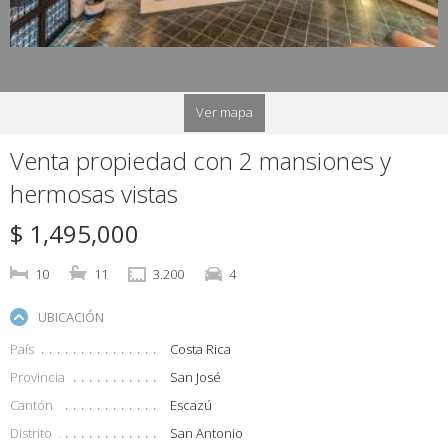
Ver mapa
Venta propiedad con 2 mansiones y
hermosas vistas
$ 1,495,000
10
11
3.200
4
UBICACIÓN
País
Costa Rica
Provincia
San José
Cantón
Escazú
Distrito
San Antonio