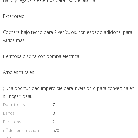
Baño y regadera externos para uso de piscina
Exteriores:
Cochera bajo techo para 2 vehículos, con espacio adicional para
varios más
Hermosa piscina con bomba eléctrica
Árboles frutales
( Una oportunidad imperdible para inversión o para convertirla en
su hogar ideal.
Dormitorios
7
Baños
8
Parqueos
2
m² de construcción
570