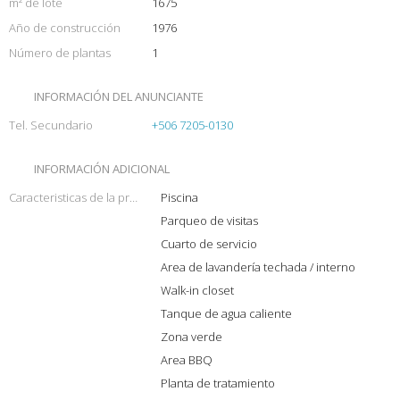
m² de lote
1675
Año de construcción
1976
Número de plantas
1
INFORMACIÓN DEL ANUNCIANTE
Tel. Secundario
+506 7205-0130
INFORMACIÓN ADICIONAL
Caracteristicas de la propiedad
Piscina
Parqueo de visitas
Cuarto de servicio
Area de lavandería techada / interno
Walk-in closet
Tanque de agua caliente
Zona verde
Area BBQ
Planta de tratamiento