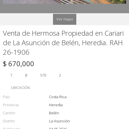
Ver mapa
Venta de Hermosa Propiedad en Cariari
de La Asunción de Belén, Heredia. RAH
26-1906
$ 670,000
7
8
570
2
UBICACIÓN
País
Costa Rica
Provincia
Heredia
Cantón
Belén
Distrito
La Asunción
Publicado
04.05.2026