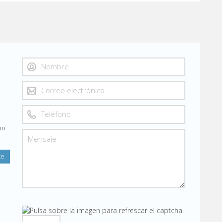
a
mo
te