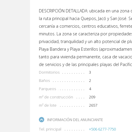
DESCRIPCIÓN DETALLADA: ubicada en una zona de 
la ruta principal hacia Quepos, Jacó y San José. 
cercanía a comercios, centros educativos, ferret
minutos. La zona se caracteriza por propiedades
privacidad, tranquilidad y un alto potencial de p
Playa Bandera y Playa Esterillos (aproximadamen
tanto para vivienda permanente, casa de vacacion
de servicios y de las principales playas del Pacífi
Dormitorios
3
Baños
2
Parqueos
4
m² de construcción
209
m² de lote
2657
INFORMACIÓN DEL ANUNCIANTE
Tel. principal
+506 6277-7750