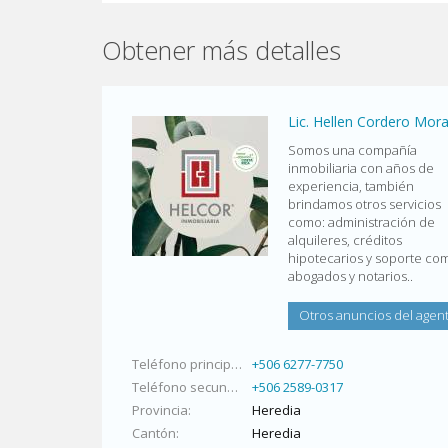
Obtener más detalles
Lic. Hellen Cordero Mor
Somos una compañía
inmobiliaria con años de
experiencia, también
brindamos otros servicios
como: administración de
alquileres, créditos
hipotecarios y soporte co
abogados y notarios..
Otros anuncios del agen
Teléfono principal
+506 6277-7750
Teléfono secundario
+506 2589-0317
Provincia
Heredia
Cantón
Heredia