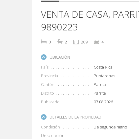
VENTA DE CASA, PARRI
9890223
3
2
209
4
UBICACIÓN
País
Costa Rica
Provincia
Puntarenas
Cantón
Parrita
Distrito
Parrita
Publicado
07.08.2026
DETALLES DE LA PROPIEDAD
Condición
De segunda mano
Descripción