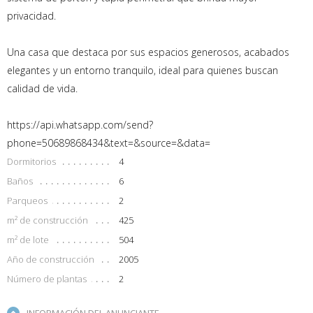
privacidad.
Una casa que destaca por sus espacios generosos, acabados
elegantes y un entorno tranquilo, ideal para quienes buscan
calidad de vida.
https://api.whatsapp.com/send?
phone=50689868434&text=&source=&data=
Dormitorios
4
Baños
6
Parqueos
2
m² de construcción
425
m² de lote
504
Año de construcción
2005
Número de plantas
2
INFORMACIÓN DEL ANUNCIANTE