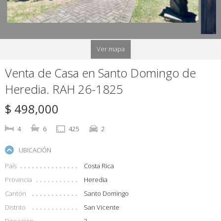
Ver mapa
Venta de Casa en Santo Domingo de
Heredia. RAH 26-1825
$ 498,000
4
6
425
2
UBICACIÓN
País
Costa Rica
Provincia
Heredia
Cantón
Santo Domingo
Distrito
San Vicente
Dirección
2