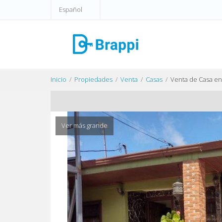
Español
Inicio
Propiedades
Venta
Casas
Venta de Casa e
Ver más grande