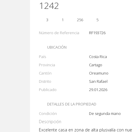
1242
3
1
256
5
Número de Referencia
RF193726
UBICACIÓN
País
Costa Rica
Provincia
Cartago
Cantón
Oreamuno
Distrito
San Rafael
Publicado
29.01.2026
DETALLES DE LA PROPIEDAD
Condición
De segunda mano
Descripción
Excelente casa en zona de alta plusvalía con nu