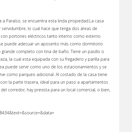
a a Paraíso, se encuentra esta linda propiedad.La casa
or servidumbre, lo cual hace que tenga dos áreas de
 con portones eléctricos tanto interno como externo.
ro se puede adecuar un aposento más como dormitorio
 grande completo con tina de baño. Tiene un pasillo o
aza, la cual esta equipada con su fregadero y parilla para
área puede servir como uno de los estacionamientos y se
irve como parqueo adicional. Al costado de la casa tiene
 con la parte trasera, ideal para un paso a apartamentos
o del corredor, hay prevista para un local comercial, o bien,
68434&text=&source=&data=