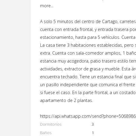
more...
A solo 5 minutos del centro de Cartago, carreter
cuenta con entrada frontal, y entrada trasera p
estacionamiento, hasta para 5 vehículos. Cuenta
La casa tiene 3 habitaciones establecidas, pe
extra. Cuenta con sala-comedor amplios, 1 baño
estancia muy acogedora, patio trasero estilo terr
actividades, extractor de grasa y mueble. Esta 
encuentra techado. Tiene un estancia final que s
un pasillo independiente que comunica el frente
si fuese el caso. En la parte frontal, a un costad
apartamento de 2 plantas.
https://api.whatsapp.com/send?phone=506898
Dormitorios
3
Baños
1