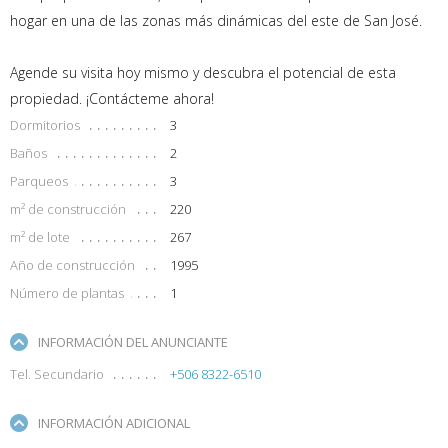
hogar en una de las zonas más dinámicas del este de San José.
Agende su visita hoy mismo y descubra el potencial de esta
propiedad. ¡Contácteme ahora!
Dormitorios
3
Baños
2
Parqueos
3
m² de construcción
220
m² de lote
267
Año de construcción
1995
Número de plantas
1
INFORMACIÓN DEL ANUNCIANTE
Tel. Secundario
+506 8322-6510
INFORMACIÓN ADICIONAL