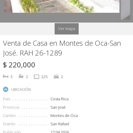
Ver mapa
Venta de Casa en Montes de Oca-San
José. RAH 26-1289
$ 220,000
3
2
225
2
UBICACIÓN
País
Costa Rica
Provincia
San José
Cantón
Montes de Oca
Distrito
San Rafael
Publicado
27.04.2026