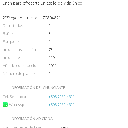
unen para ofrecerte un estilo de vida único.
???? Agenda tu cita al 70804821
Dormitorios
2
Baños
3
Parqueos
1
m² de construcción
73
m² de lote
119
Año de construcción
2021
Número de plantas
2
INFORMACIÓN DEL ANUNCIANTE
Tel. Secundario
+506 7080-4821
WhatsApp
+506 7080-4821
INFORMACIÓN ADICIONAL
Caracteristicas de la propiedad
Piscina