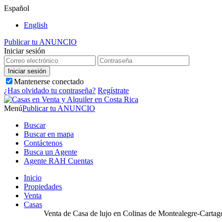
Español
English
Publicar tu ANUNCIO
Iniciar sesión
Mantenerse conectado
¿Has olvidado tu contraseña?
Regístrate
Menú
Publicar tu ANUNCIO
Buscar
Buscar en mapa
Contáctenos
Busca un Agente
Agente RAH Cuentas
Inicio
Propiedades
Venta
Casas
Venta de Casa de lujo en Colinas de Montealegre-Cart