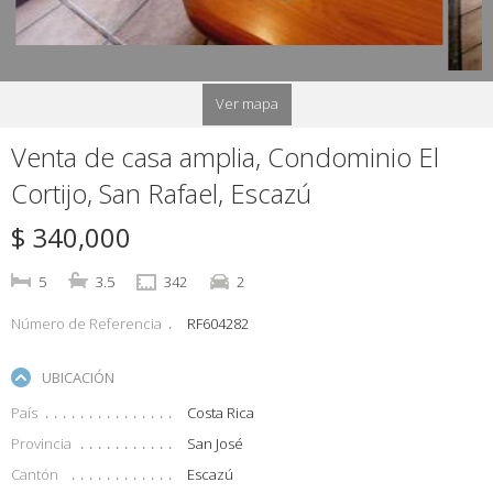
Ver mapa
Venta de casa amplia, Condominio El
Cortijo, San Rafael, Escazú
$ 340,000
5
3.5
342
2
Número de Referencia
RF604282
UBICACIÓN
País
Costa Rica
Provincia
San José
Cantón
Escazú