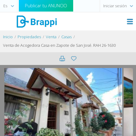
Publicar tu ANUNCIO
Iniciar sesión
Inicio
Propiedades
Venta
Casas
Venta de Acogedora Casa en Zapote de San José. RAH 26-1630