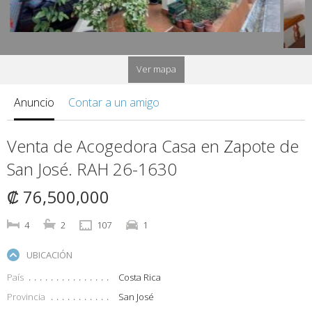
Ver mapa
Anuncio
Contar a un amigo
Venta de Acogedora Casa en Zapote de
San José. RAH 26-1630
₡ 76,500,000
4
2
107
1
UBICACIÓN
País
Costa Rica
Provincia
San José