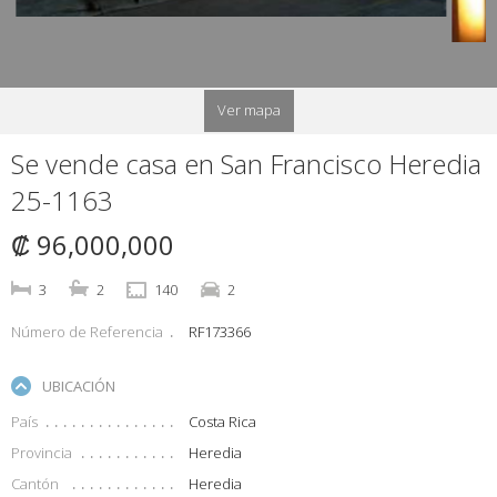
Ver mapa
Se vende casa en San Francisco Heredia
25-1163
₡ 96,000,000
3
2
140
2
Número de Referencia
RF173366
UBICACIÓN
País
Costa Rica
Provincia
Heredia
Cantón
Heredia