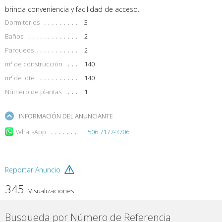
brinda conveniencia y facilidad de acceso.
Dormitorios
3
Baños
2
Parqueos
2
m² de construcción
140
m² de lote
140
Número de plantas
1
INFORMACIÓN DEL ANUNCIANTE
WhatsApp
+506 7177-3706
Reportar Anuncio
345
Visualizaciones
Busqueda por Número de Referencia