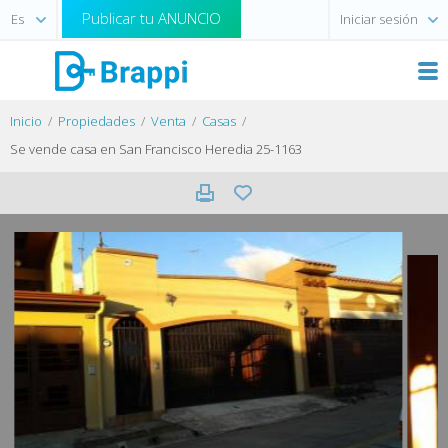
Publicar tu ANUNCIO
Iniciar sesión
Inicio
Propiedades
Venta
Casas
Se vende casa en San Francisco Heredia 25-1163