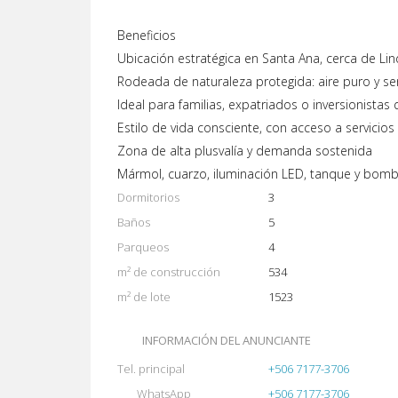
Beneficios
Ubicación estratégica en Santa Ana, cerca de Li
Rodeada de naturaleza protegida: aire puro y s
Ideal para familias, expatriados o inversionista
Estilo de vida consciente, con acceso a servicio
Zona de alta plusvalía y demanda sostenida
Mármol, cuarzo, iluminación LED, tanque y bom
Dormitorios
3
Baños
5
Parqueos
4
m² de construcción
534
m² de lote
1523
INFORMACIÓN DEL ANUNCIANTE
Tel. principal
+506 7177-3706
WhatsApp
+506 7177-3706