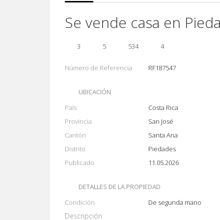
Se vende casa en Pied
3
5
534
4
Número de Referencia
RF187547
UBICACIÓN
País
Costa Rica
Provincia
San José
Cantón
Santa Ana
Distrito
Piedades
Publicado
11.05.2026
DETALLES DE LA PROPIEDAD
Condición
De segunda mano
Descripción