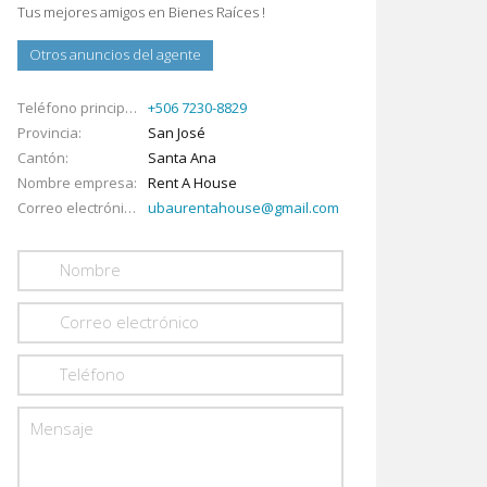
Tus mejores amigos en Bienes Raíces !
Otros anuncios del agente
Teléfono principal
+506 7230-8829
Provincia
San José
Cantón
Santa Ana
Nombre empresa
Rent A House
Correo electrónico
ubaurentahouse@gmail.com