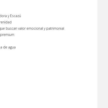
ndora y Escazú
erenidad
s que buscan valor emocional y patrimonial
s premium
ba de agua