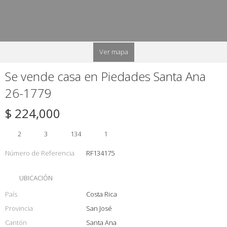
Ver mapa
Se vende casa en Piedades Santa Ana
26-1779
$ 224,000
2
3
134
1
Número de Referencia
RF134175
UBICACIÓN
País
Costa Rica
Provincia
San José
Cantón
Santa Ana