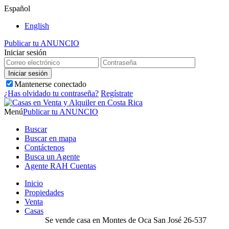
Español
English
Publicar tu ANUNCIO
Iniciar sesión
Mantenerse conectado
¿Has olvidado tu contraseña?
Regístrate
Menú
Publicar tu ANUNCIO
Buscar
Buscar en mapa
Contáctenos
Busca un Agente
Agente RAH Cuentas
Inicio
Propiedades
Venta
Casas
Se vende casa en Montes de Oca San José 26-537