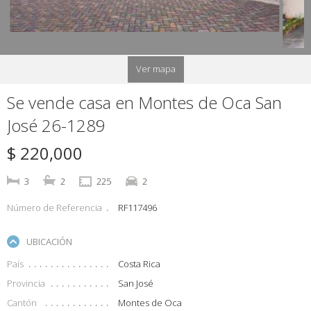
Ver mapa
Se vende casa en Montes de Oca San
José 26-1289
$ 220,000
3
2
225
2
Número de Referencia
RF117496
UBICACIÓN
País
Costa Rica
Provincia
San José
Cantón
Montes de Oca