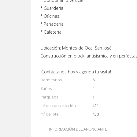
* Condominio vertical
* Guardería
* Oficinas
* Panadería
* Cafetería
Ubicación: Montes de Oca, San José
Construcción en block, antisísmica y en perfecta
¡Contáctanos hoy y agenda tu visita!
Dormitorios
5
Baños
4
Parqueos
1
m² de construcción
421
m² de lote
430
INFORMACIÓN DEL ANUNCIANTE