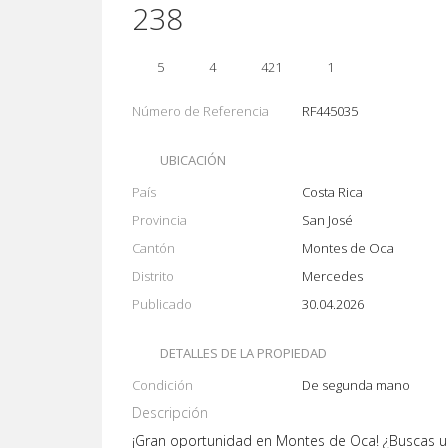
238
5
4
421
1
Número de Referencia
RF445035
UBICACIÓN
País
Costa Rica
Provincia
San José
Cantón
Montes de Oca
Distrito
Mercedes
Publicado
30.04.2026
DETALLES DE LA PROPIEDAD
Condición
De segunda mano
Descripción
¡Gran oportunidad en Montes de Oca! ¿Buscas u