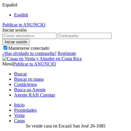
Español
English
Publicar tu ANUNCIO
Iniciar sesión
Mantenerse conectado
¿Has olvidado tu contraseña?
Regístrate
Menú
Publicar tu ANUNCIO
Buscar
Buscar en mapa
Contáctenos
Busca un Agente
Agente RAH Cuentas
Inicio
Propiedades
Venta
Casas
Se vende casa en Escazú San José 26-1085