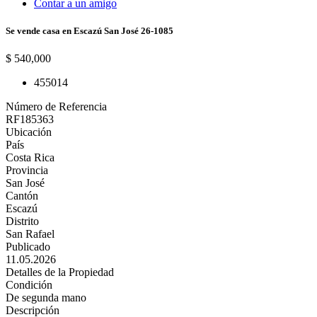
Contar a un amigo
Se vende casa en Escazú San José 26-1085
$ 540,000
4
5
501
4
Número de Referencia
RF185363
Ubicación
País
Costa Rica
Provincia
San José
Cantón
Escazú
Distrito
San Rafael
Publicado
11.05.2026
Detalles de la Propiedad
Condición
De segunda mano
Descripción