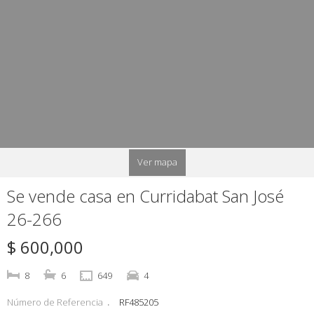
Ver mapa
Se vende casa en Curridabat San José
26-266
$ 600,000
8
6
649
4
Número de Referencia
RF485205