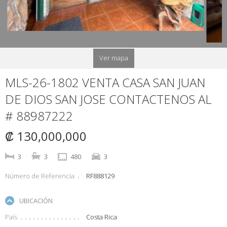
Ver mapa
MLS-26-1802 VENTA CASA SAN JUAN
DE DIOS SAN JOSE CONTACTENOS AL
# 88987222
₡ 130,000,000
3
3
480
3
Número de Referencia
RF888129
UBICACIÓN
País
Costa Rica