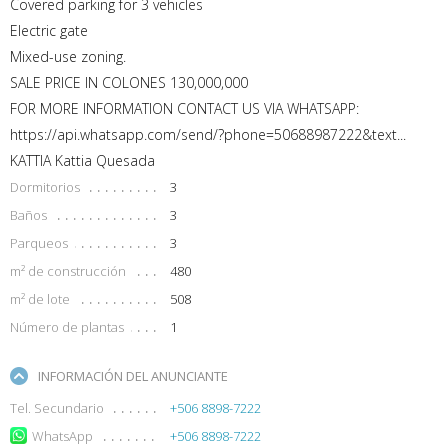
Covered parking for 3 vehicles
Electric gate
Mixed-use zoning.
SALE PRICE IN COLONES 130,000,000
FOR MORE INFORMATION CONTACT US VIA WHATSAPP:
https://api.whatsapp.com/send/?phone=50688987222&text...
KATTIA Kattia Quesada
Dormitorios
3
Baños
3
Parqueos
3
m² de construcción
480
m² de lote
508
Número de plantas
1
INFORMACIÓN DEL ANUNCIANTE
Tel. Secundario
+506 8898-7222
WhatsApp
+506 8898-7222