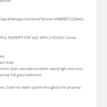
opiedad
/api.whatsapp.com/send/?phone=50688987222&text...
IFUL PROPERTY FOR SALE WITH 2 HOUSES Corner
vels
ch level)
room Open area with excellent natural light and cross
fast bar Full guest bathroom
ccess Solar hot water system throughout the property