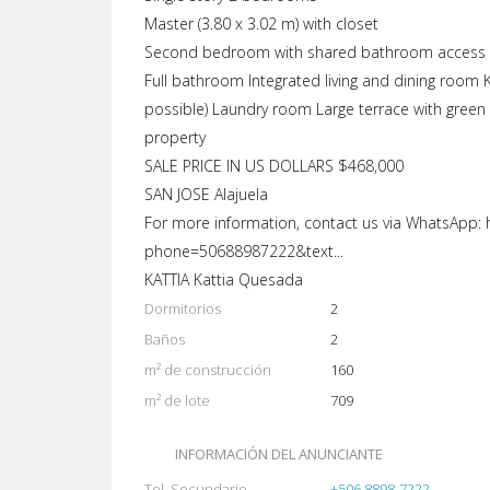
Master (3.80 x 3.02 m) with closet
Second bedroom with shared bathroom access
Full bathroom Integrated living and dining room 
possible) Laundry room Large terrace with green 
property
SALE PRICE IN US DOLLARS $468,000
SAN JOSE Alajuela
For more information, contact us via WhatsApp:
phone=50688987222&text...
KATTIA Kattia Quesada
Dormitorios
2
Baños
2
m² de construcción
160
m² de lote
709
INFORMACIÓN DEL ANUNCIANTE
Tel. Secundario
+506 8898-7222