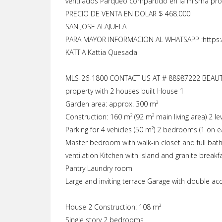
ventilados Parqueo compartido en la misma pr
PRECIO DE VENTA EN DOLAR $ 468.000
SAN JOSE ALAJUELA
PARA MAYOR INFORMACION AL WHATSAPP :https:/
KATTIA Kattia Quesada
MLS-26-1800 CONTACT US AT # 88987222 BEAUT
property with 2 houses built House 1
Garden area: approx. 300 m²
Construction: 160 m² (92 m² main living area) 2 le
Parking for 4 vehicles (50 m²) 2 bedrooms (1 on ea
Master bedroom with walk-in closet and full bath
ventilation Kitchen with island and granite break
Pantry Laundry room
Large and inviting terrace Garage with double a
House 2 Construction: 108 m²
Single story 2 bedrooms