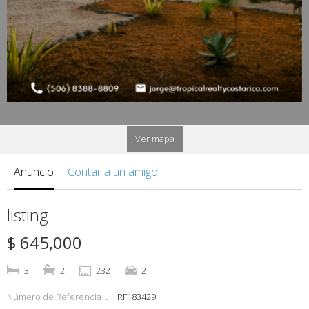
Ver mapa
Anuncio
Contar a un amigo
listing
$ 645,000
3
2
232
2
Número de Referencia
RF183429