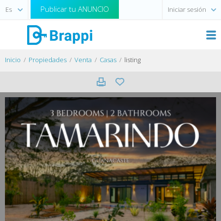
Publicar tu ANUNCIO
Iniciar sesión
Inicio
Propiedades
Venta
Casas
listing