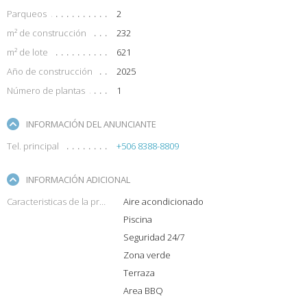
Parqueos
2
m² de construcción
232
m² de lote
621
Año de construcción
2025
Número de plantas
1
INFORMACIÓN DEL ANUNCIANTE
Tel. principal
+506 8388-8809
INFORMACIÓN ADICIONAL
Caracteristicas de la propiedad
Aire acondicionado
Piscina
Seguridad 24/7
Zona verde
Terraza
Area BBQ