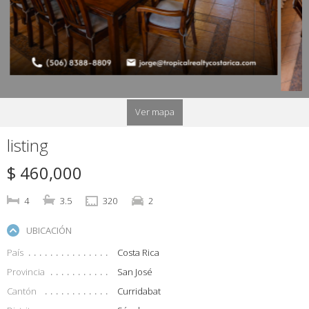
Ver mapa
listing
$ 460,000
4
3.5
320
2
UBICACIÓN
País
Costa Rica
Provincia
San José
Cantón
Curridabat