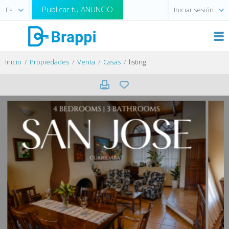
Publicar tu ANUNCIO
Iniciar sesión
Inicio
Propiedades
Venta
Casas
listing