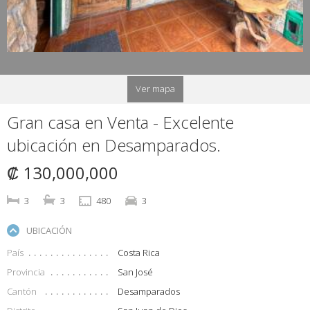
Ver mapa
Gran casa en Venta - Excelente
ubicación en Desamparados.
₡ 130,000,000
3
3
480
3
UBICACIÓN
País
Costa Rica
Provincia
San José
Cantón
Desamparados